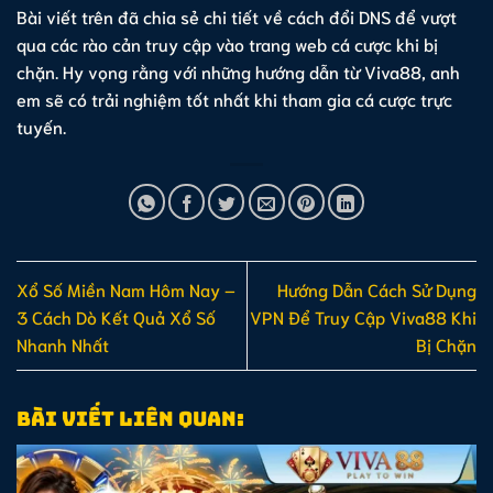
Bài viết trên đã chia sẻ chi tiết về cách đổi DNS để vượt
qua các rào cản truy cập vào trang web cá cược khi bị
chặn. Hy vọng rằng với những hướng dẫn từ Viva88, anh
em sẽ có trải nghiệm tốt nhất khi tham gia cá cược trực
tuyến.
Xổ Số Miền Nam Hôm Nay –
Hướng Dẫn Cách Sử Dụng
3 Cách Dò Kết Quả Xổ Số
VPN Để Truy Cập Viva88 Khi
Nhanh Nhất
Bị Chặn
Bài viết liên quan: