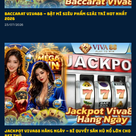
Baccarat Viva88 – Bật Mí Siêu Phẩm Giải Trí Hot Nhất
2026
23/07/2026
Jackpot Viva88 Hàng Ngày – Bí Quyết Săn Hũ Nổ Lớn Cho
Bet Thủ