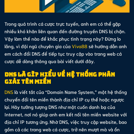
Trong quá trình cá cược trực tuyến, anh em có thể gặp
nhiều khó khăn liên quan đến đường truyền DNS bị chặn.
Vậy làm thế nào để khắc phục tình trạng này? Đừng lo
lắng, vì đội ngũ chuyên gia của
Viva88
sẽ hướng dẫn anh
em cách đổi DNS để tiếp tục truy cập vào trang web cá
cược dễ dàng thông qua bài viết dưới đây.
DNS là gì? Hiểu về hệ thống phân
giải tên miền
DNS
là viết tắt của “Domain Name System,” một hệ thống
chuyển đổi tên miền thành địa chỉ IP cụ thể hoặc ngược
lại. Hãy tưởng tượng DNS như một cuốn danh bạ của
Internet, nơi nó giúp anh em kết nối tên miền website với
địa chỉ IP tương ứng. Nhờ DNS, việc truy cập website, bao
gồm cả các trang web cá cược, trở nên mượt mà và ổn