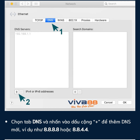
Chọn tab
DNS
và nhấn vào dấu cộng “+” để thêm DNS
mới, ví dụ như
8.8.8.8
hoặc
8.8.4.4
.