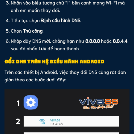
Nhấn vào biểu tượng chữ “i” bên cạnh mạng Wi-Fi mà
anh em muốn thay đổi.
Tiếp tục chọn
Định cấu hình DNS
.
Chọn
Thủ công
.
Nhập dãy DNS mới, chẳng hạn như
8.8.8.8
hoặc
8.8.4.4
,
sau đó nhấn
Lưu
để hoàn thành.
Đổi DNS trên hệ điều hành Android
Trên các thiết bị Android, việc thay đổi DNS cũng rất đơn
giản theo các bước dưới đây: