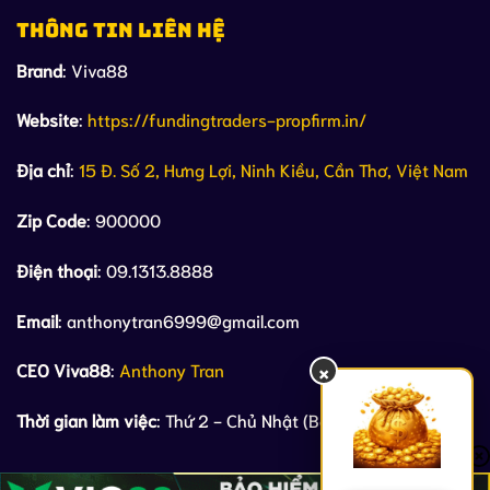
THÔNG TIN LIÊN HỆ
Brand
: Viva88
Website
:
https://fundingtraders-propfirm.in/
Địa chỉ
:
15 Đ. Số 2, Hưng Lợi, Ninh Kiều, Cần Thơ, Việt Nam
Zip Code
: 900000
Điện thoại
: 09.1313.8888
Email
:
anthonytran6999@gmail.com
CEO Viva88
:
Anthony Tran
×
Thời gian làm việc
: Thứ 2 - Chủ Nhật (Bao gồm ngày lễ)