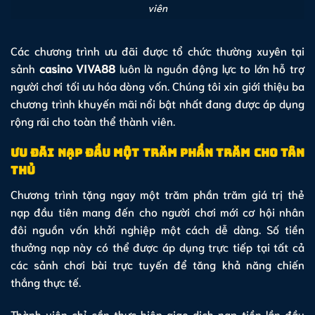
viên
Các chương trình ưu đãi được tổ chức thường xuyên tại
sảnh
casino VIVA88
luôn là nguồn động lực to lớn hỗ trợ
người chơi tối ưu hóa dòng vốn. Chúng tôi xin giới thiệu ba
chương trình khuyến mãi nổi bật nhất đang được áp dụng
rộng rãi cho toàn thể thành viên.
Ưu đãi nạp đầu một trăm phần trăm cho tân
thủ
Chương trình tặng ngay một trăm phần trăm giá trị thẻ
nạp đầu tiên mang đến cho người chơi mới cơ hội nhân
đôi nguồn vốn khởi nghiệp một cách dễ dàng. Số tiền
thưởng nạp này có thể được áp dụng trực tiếp tại tất cả
các sảnh chơi bài trực tuyến để tăng khả năng chiến
thắng thực tế.
Thành viên chỉ cần thực hiện giao dịch nạp tiền lần đầu