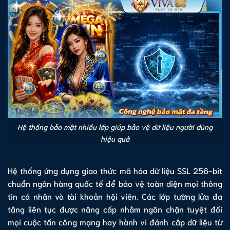
Hệ thống bảo mật nhiều lớp giúp bảo vệ dữ liệu người dùng
hiệu quả
Hệ thống ứng dụng giao thức mã hóa dữ liệu SSL 256-bit
chuẩn ngân hàng quốc tế để bảo vệ toàn diện mọi thông
tin cá nhân và tài khoản hội viên. Các lớp tường lửa đa
tầng liên tục được nâng cấp nhằm ngăn chặn tuyệt đối
mọi cuộc tấn công mạng hay hành vi đánh cắp dữ liệu từ