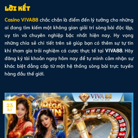
Lời kết
Casino VIVA88
chắc chắn là điểm đến lý tưởng cho những
ai đang tìm kiếm một không gian giải trí sòng bài độc lập,
uy tín và chuyên nghiệp bậc nhất hiện nay. Hy vọng
những chia sẻ chi tiết trên sẽ giúp bạn có thêm sự tự tin
khi tham gia trải nghiệm cá cược thực tế tại
VIVA88
. Hãy
đăng ký tài khoản ngay hôm nay để tự mình cảm nhận sự
khác biệt đẳng cấp từ một hệ thống sòng bài trực tuyến
hàng đầu thế giới.
23
Th7