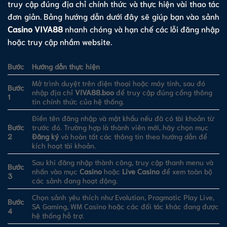
truy cập đúng địa chỉ chính thức và thực hiện vài thao tác
đơn giản. Bảng hướng dẫn dưới đây sẽ giúp bạn vào sảnh
Casino VIVA88
nhanh chóng và hạn chế các lỗi đăng nhập
hoặc truy cập nhầm website.
Bước
Hướng dẫn thực hiện
Mở trình duyệt trên điện thoại hoặc máy tính, sau đó
Bước
nhập địa chỉ
VIVA88.boo
để truy cập đúng cổng thông
1
tin chính thức của hệ thống.
Điền tên đăng nhập và mật khẩu nếu đã có tài khoản từ
Bước
trước đó. Trường hợp là thành viên mới, hãy chọn mục
2
Đăng ký
và hoàn tất các thông tin theo hướng dẫn để
kích hoạt tài khoản.
Sau khi đăng nhập thành công, truy cập thanh menu và
Bước
nhấn vào mục
Casino
hoặc
Live Casino
để xem toàn bộ
3
các sảnh đang hoạt động.
Chọn sảnh yêu thích như Evolution, Pragmatic Play Live,
Bước
SA Gaming, WM Casino hoặc các đối tác khác đang được
4
hệ thống hỗ trợ.