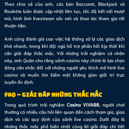
Theo chia sẻ của anh, các bàn Baccarat, Blackjack và
Roulette luôn được cập nhật liên tục, tốc độ kết nối mượt
mà, hình ảnh livestream sắc nét và thao tác tham gia rất
thuận tiện.
Anh cũng đánh giá cao việc hệ thống xử lý các giao dịch
khá nhanh, trong khi đội ngũ hỗ trợ phản hồi kịp thời khi
cần giải đáp thắc mắc. Với những trải nghiệm cá nhân
này, anh Quân cho rằng sảnh casino này chính là lựa chọn
đáng cân nhắc đối với những người yêu thích mô hình live
casino và muốn tìm kiếm một không gian giải trí trực
tuyến ổn định.
FAQ – Giải đáp những thắc mắc
Trong quá trình trải nghiệm
Casino VIVA88
, người chơi
thường có nhiều câu hỏi liên quan đến cách tham gia, giao
dịch và các quy định của sảnh live casino. Dưới đây là
những thắc mắc phổ biến nhất cùng lời giải đáp chi tiết