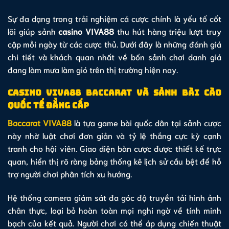
Sự đa dạng trong trải nghiệm cá cược chính là yếu tố cốt
lõi giúp sảnh
casino VIVA88
thu hút hàng triệu lượt truy
cập mỗi ngày từ các cược thủ. Dưới đây là những đánh giá
chi tiết và khách quan nhất về bốn sảnh chơi danh giá
đang làm mưa làm gió trên thị trường hiện nay.
Casino VIVA88 baccarat và sảnh bài cào
quốc tế đẳng cấp
Baccarat VIVA88
là tựa game bài quốc dân tại sảnh cược
này nhờ luật chơi đơn giản và tỷ lệ thắng cực kỳ cạnh
tranh cho hội viên. Giao diện bàn cược được thiết kế trực
quan, hiển thị rõ ràng bảng thống kê lịch sử cầu bệt để hỗ
trợ người chơi phân tích xu hướng.
Hệ thống camera giám sát đa góc độ truyền tải hình ảnh
chân thực, loại bỏ hoàn toàn mọi nghi ngờ về tính minh
bạch của kết quả. Người chơi có thể áp dụng chiến thuật