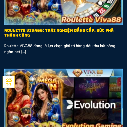
Roulette VIVA88: Trải Nghiệm Đẳng Cấp, Bức Phá
Thành Công
Roulette VIVA88 đang là lựa chọn giải trí hàng đầu thu hút hàng
ngàn bet [...]
23
Th7