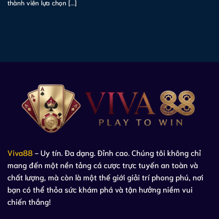
thành viên lựa chọn [...]
Viva88
- Uy tín. Đa dạng. Đỉnh cao. Chúng tôi không chỉ
mang đến một nền tảng cá cược trực tuyến an toàn và
chất lượng, mà còn là một thế giới giải trí phong phú, nơi
bạn có thể thỏa sức khám phá và tận hưởng niềm vui
chiến thắng!