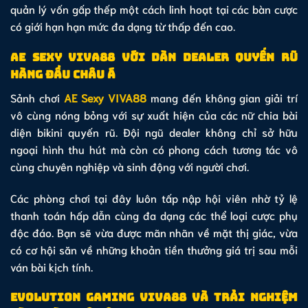
quản lý vốn gấp thếp một cách linh hoạt tại các bàn cược
có giới hạn hạn mức đa dạng từ thấp đến cao.
AE Sexy VIVA88 với dàn dealer quyến rũ
hàng đầu châu á
Sảnh chơi
AE Sexy VIVA88
mang đến không gian giải trí
vô cùng nóng bỏng với sự xuất hiện của các nữ chia bài
diện bikini quyến rũ. Đội ngũ dealer không chỉ sở hữu
ngoại hình thu hút mà còn có phong cách tương tác vô
cùng chuyên nghiệp và sinh động với người chơi.
Các phòng chơi tại đây luôn tấp nập hội viên nhờ tỷ lệ
thanh toán hấp dẫn cùng đa dạng các thể loại cược phụ
độc đáo. Bạn sẽ vừa được mãn nhãn về mặt thị giác, vừa
có cơ hội săn về những khoản tiền thưởng giá trị sau mỗi
ván bài kịch tính.
Evolution Gaming VIVA88 và trải nghiệm