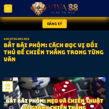
Chuyển
đến
nội
dung
ĐĂNG KÝ
UNCATEGORIZED
Bắt Bài Phỏm: Cách Đọc Vị Đối
Thủ Để Chiến Thắng Trong Từng
Ván
09
Th9