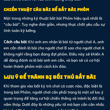
Chiến thuật câu bài để bắt bài Phỏm
Một trong những kỹ thuật bắt bài Phỏm hiệu quả nhất là
“câu bài”. Tuy nghe đơn giản, nhưng thực chất yêu cầu sự
tính toán kỹ lưỡng.
Cách câu bài:
Khi anh em nhận lá bài từ người chơi A, anh
em cần đánh lá bài cho người chơi B sao cho người chơi A
không nghĩ rằng bạn đang đợi phỏm. Điều này sẽ khiến A
dễ dàng đánh ra lá bài anh em cần, và bạn sẽ có cơ hội
hoàn thành phỏm một cách kín đáo.
Lưu ý để tránh bị đối thủ bắt bài
Khi tham gia vào bất kỳ trò chơi cá cược nào, đặc biệt là
trong bài Phỏm, người chơi cần phải trang bị một số lưu ý
quan trọng để tăng cơ hội chiến thắng và tránh bị đối thủ
nắm thóp. Dưới đây là những yếu tố mà bạn cần cân nhắc