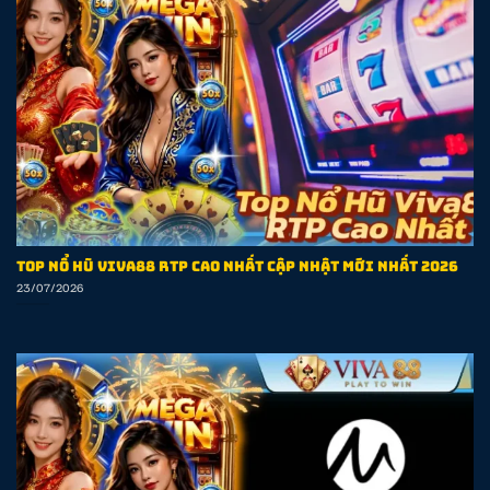
Top Nổ Hũ VIVA88 RTP Cao Nhất Cập Nhật Mới Nhất 2026
23/07/2026