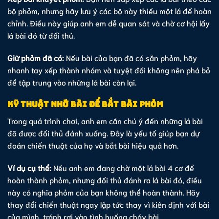
bộ phỏm, nhưng hãy lưu ý các bộ này thiếu một lá để hoàn
chỉnh. Điều này giúp anh em dễ quan sát và chờ cơ hội lấy
lá bài đó từ đối thủ.
Giữ phỏm đã có:
Nếu bài của bạn đã có sẵn phỏm, hãy
nhanh tay xếp thành nhóm và tuyệt đối không nên phá bỏ
để tập trung vào những lá bài còn lại.
Kỹ thuật nhớ bài để bắt bài Phỏm
Trong quá trình chơi, anh em cần chú ý đến những lá bài
đã được đối thủ đánh xuống. Đây là yếu tố giúp bạn dự
đoán chiến thuật của họ và bắt bài hiệu quả hơn.
Ví dụ cụ thể:
Nếu anh em đang chờ một lá bài 4 cơ để
hoàn thành phỏm, nhưng đối thủ đánh ra lá bài đó, điều
này có nghĩa phỏm của bạn không thể hoàn thành. Hãy
thay đổi chiến thuật ngay lập tức thay vì kiên định với bài
của mình, tránh rơi vào tình huống cháy bài.