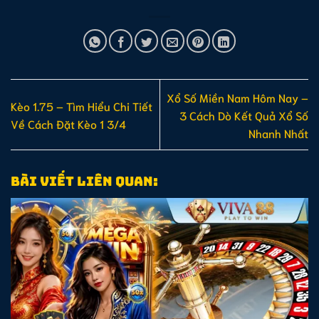
Xổ Số Miền Nam Hôm Nay –
Kèo 1.75 – Tìm Hiểu Chi Tiết
3 Cách Dò Kết Quả Xổ Số
Về Cách Đặt Kèo 1 3/4
Nhanh Nhất
Bài viết liên quan: