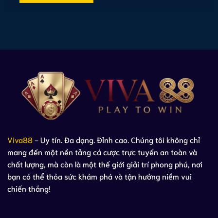
Viva88
- Uy tín. Đa dạng. Đỉnh cao. Chúng tôi không chỉ
mang đến một nền tảng cá cược trực tuyến an toàn và
chất lượng, mà còn là một thế giới giải trí phong phú, nơi
bạn có thể thỏa sức khám phá và tận hưởng niềm vui
chiến thắng!