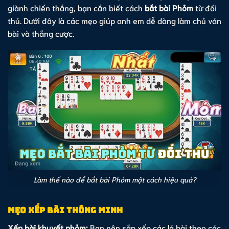
giành chiến thắng, bạn cần biết cách
bắt bài Phỏm
từ đối
thủ. Dưới đây là các mẹo giúp anh em dễ dàng làm chủ ván
bài và thắng cược.
Làm thế nào để bắt bài Phỏm một cách hiệu quả?
Mẹo xếp bài thông minh
Xếp bài khuyết phỏm:
Bạn nên sắp xếp các lá bài theo các